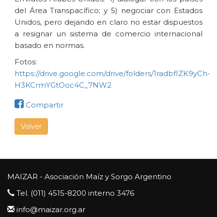
del Área Transpacífico; y 5) negociar con Estados
Unidos, pero dejando en claro no estar dispuestos
a resignar un sistema de comercio internacional
basado en normas.
Fotos:
https://drive.google.com/drive/folders/1radbfIZK9yCh-
H3KCrmYGtOoc4C_7NW2
Compartir
Volver
MAIZAR - Asociación Maíz y Sorgo Argentino
Tel. (011) 4515-8200 interno 3476
info@maizar.org.ar