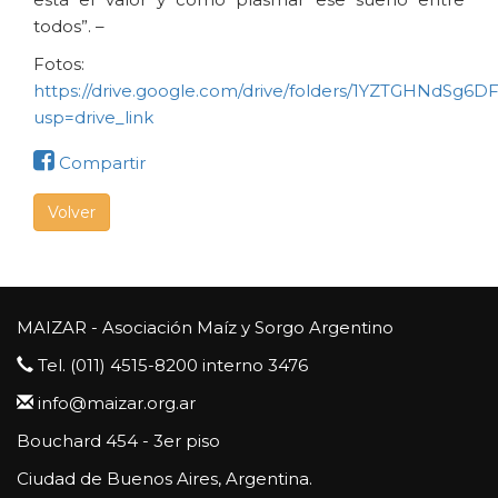
todos”. –
Fotos:
https://drive.google.com/drive/folders/1YZTGHNdSg6
usp=drive_link
Compartir
Volver
MAIZAR - Asociación Maíz y Sorgo Argentino
Tel. (011) 4515-8200 interno 3476
info@maizar.org.ar
Bouchard 454 - 3er piso
Ciudad de Buenos Aires, Argentina.